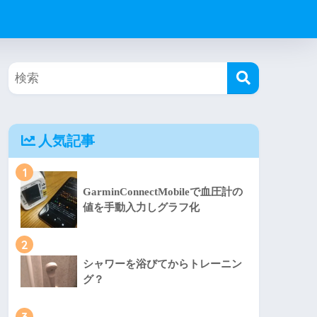
人気記事
1
GarminConnectMobileで血圧計の
値を手動入力しグラフ化
2
シャワーを浴びてからトレーニン
グ？
3