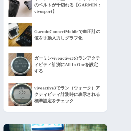
のベルトが千切れる【GARMIN：
vivosport】
GarminConnectMobileで血圧計の
値を手動入力しグラフ化
ガーミンvivoactive3のランアクテ
ィビティ計測にAll In Oneを設定
する
vivoactive3でラン（ウォーク）ア
クティビティ計測時に表示される
標準設定をチェック