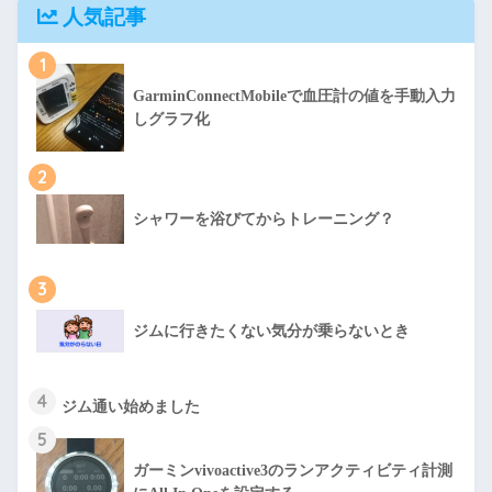
人気記事
1
GarminConnectMobileで血圧計の値を手動入力
しグラフ化
2
シャワーを浴びてからトレーニング？
3
ジムに行きたくない気分が乗らないとき
4
ジム通い始めました
5
ガーミンvivoactive3のランアクティビティ計測