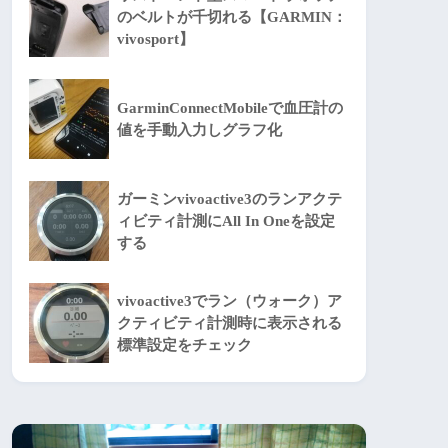
のベルトが千切れる【GARMIN：
vivosport】
GarminConnectMobileで血圧計の
値を手動入力しグラフ化
ガーミンvivoactive3のランアクテ
ィビティ計測にAll In Oneを設定
する
vivoactive3でラン（ウォーク）ア
クティビティ計測時に表示される
標準設定をチェック