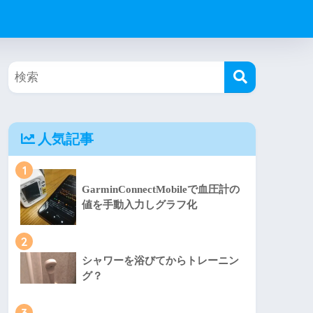
人気記事
1
GarminConnectMobileで血圧計の
値を手動入力しグラフ化
2
シャワーを浴びてからトレーニン
グ？
3