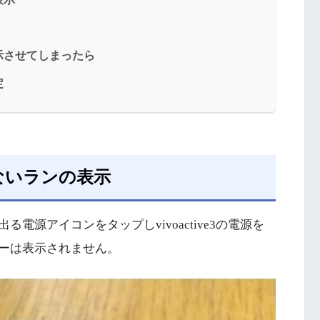
示させてしまったら
定
ないランの表示
源アイコンをタップしvivoactive3の電源を
ーは表示されません。