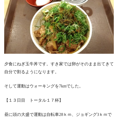
夕食にねぎ玉牛丼です。すき家では卵がそのまま出てきて
自分で割るようになります。
そして運動はウォーキングを7kmでした。
【１３日目 トータル１７杯】
昼に頭の大盛で運動は自転車28ｋｍ、ジョギング3ｋｍで