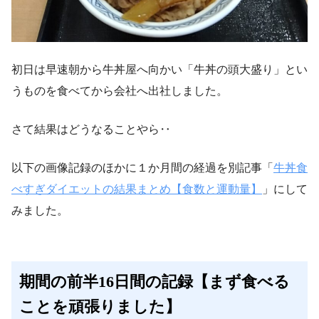
初日は早速朝から牛丼屋へ向かい「牛丼の頭大盛り」とい
うものを食べてから会社へ出社しました。
さて結果はどうなることやら‥
以下の画像記録のほかに１か月間の経過を別記事「
牛丼食
べすぎダイエットの結果まとめ【食数と運動量】
」にして
みました。
期間の前半16日間の記録【まず食べる
ことを頑張りました】