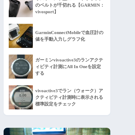
のベルトが千切れる【GARMIN：
vivosport】
GarminConnectMobileで血圧計の
値を手動入力しグラフ化
ガーミンvivoactive3のランアクテ
ィビティ計測にAll In Oneを設定
する
vivoactive3でラン（ウォーク）ア
クティビティ計測時に表示される
標準設定をチェック