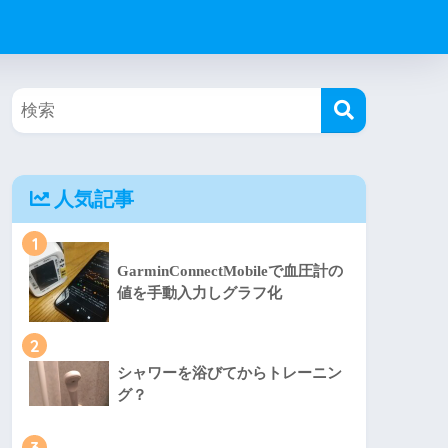
人気記事
1
GarminConnectMobileで血圧計の
値を手動入力しグラフ化
2
シャワーを浴びてからトレーニン
グ？
3